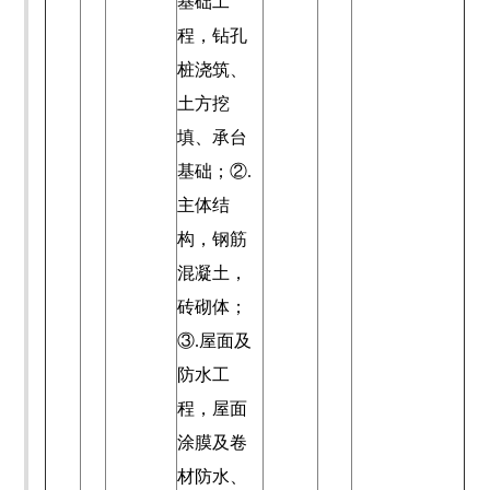
基础工
程，钻孔
桩浇筑、
土方挖
填、承台
基础；②.
主体结
构，钢筋
混凝土，
砖砌体；
③.屋面及
防水工
程，屋面
涂膜及卷
材防水、