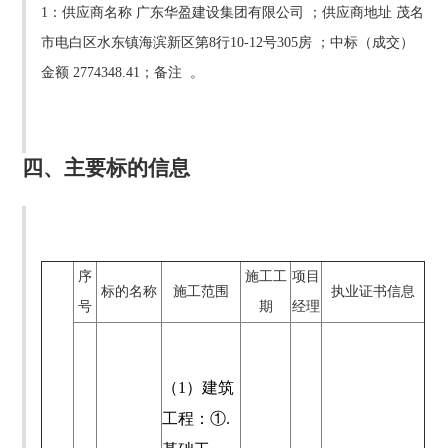
1：供应商名称
广东华盈建设集团有限公司
；供应商地址
茂名
市电白区水东镇海滨新区第8行10-12号305房
；中标（成交）
金额 2774348.41；备注 。
四、主要标的信息
序
施工工
项目
标的名称
施工范围
执业证书信息
号
期
经理
（
1）建筑
工程：①.