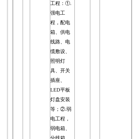
工程：①.
强电工
程，配电
箱、供电
线路、电
缆敷设、
照明灯
具、开关
插座、
LED平板
灯盘安装
等；②.弱
电工程，
弱电箱、
分线箱、