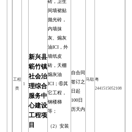
砖，卫生
间墙裙贴
抛光砖，
内墙抹
灰、煽灰
油ICI，外
新兴县
墙纸皮
砖，天棚
簕竹镇
自合同
煽灰油
社会治
工程
马聪
粤
签订之
ICI；⑥其
1
理综合
类
2441515052108
日起
它工程，
服务中
100
日
钢楼梯
心建设
历天内
等；
工程项
目
（
2）安装