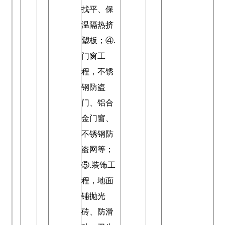
找平、保
温隔热挤
塑板；④.
门窗工
程，不锈
钢防盗
门、铝合
金门窗、
不锈钢防
盗网等；
⑤.装饰工
程，地面
铺抛光
砖、防滑