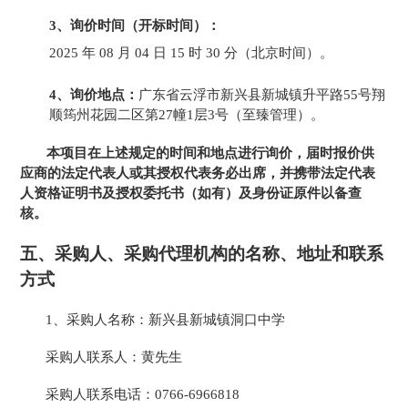
3、
询价时间（开标时间）：
2025
年
08
月
04
日
15
时
30
分
（北京时间）
。
4、
询价地点：
广东省云浮市新兴县新城镇
升平路
55号翔
顺筠州花园二区第27幢1层3号
（
至臻管理
）
。
本项目在上述规定的时间和地点进行询价，届时
报价
供
应商的法定代表人或其授权代表务必出席，并携带法定代表
人资格证明书及授权委托书（如有）及身份证原件以备查
核。
五
、
采购人、采购代理机构的名称、地址和联系
方式
1、采购人名称：
新兴县新城镇洞口中学
采购人联系人
：
黄先生
采购人联系电话
：
0766-6966818