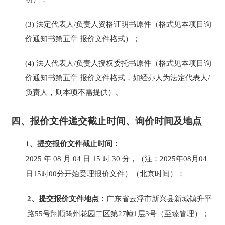
(3)
法定代表人
/负责人资格证明书原件（格式见本项目
询
价通知书
第五章
报价
文件格式）；
(4)
法人代表人
/负责人授权委托书原件（格式见本项目
询
价通知书
第五章
报价
文件格式，
如经办人为法定代表人
/
负责人，则本项不需提供）
。
四、
报价文件递交截止时间、询价时间及地点
1、提交
报价
文件截止时间：
2025
年
08
月
04
日
15
时
30
分
，（注：
2025年08月04
日
15
时
00
分开始受理报价文件）（北京时间）
；
2、
提交
报价
文件地点：
广东省云浮市新兴县新城镇
升平
路
55号翔顺筠州花园二区第27幢1层3号（至臻管理）；