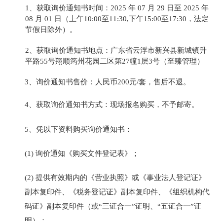
1、获取
询价通知书
时间：
2025 年 07 月 29 日至 2025 年
08 月 01 日
（上午
10
:
0
0至11:30,下午15:00至17:30，法定
节假日除外）。
2、获取
询价通知书
地点：广东省云浮市新兴县新城镇
升
平路
55号翔顺筠州花园二区第27幢1层3号
（
至臻管理
）
3、
询价通知书
售价：人民币
200元
/套，售后不退。
4、获取
询价通知书
方式：现场报名购买，不予邮寄。
5
、凭以下资料
购买
询价通知书
：
(1)
询价通知《购买文件登记表》
；
(2)
提供有效期内的《营业执照》或《事业法人登记证》
副本复印件、《税务登记证》副本复印件、《组织机构代
码证》副本复印件（或
“三证合一”证明、“五证合一”证
明）
；