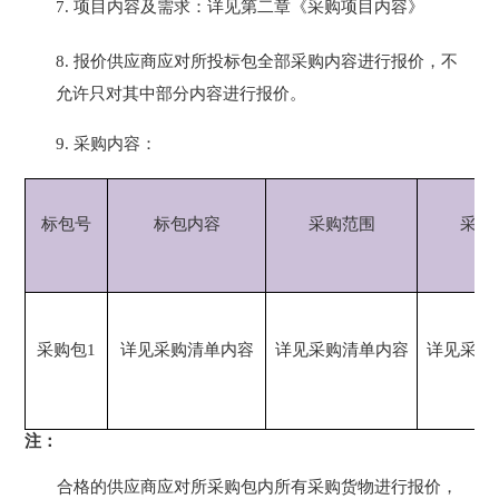
7.
项目内容及需求：详见第二章《
采购项目内容》
8.
报价供应商应对所投标包全部采购内容进行报价，不
允许只对其中部分内容进行报价。
9.
采购内容：
标包号
标包内容
采购范围
采购
采购包
1
详见
采购清单内容
详见
采购清单内容
详见
采购
注：
合格的
供应商
应对
所
采购
包内所有
采购
货物进行报价，