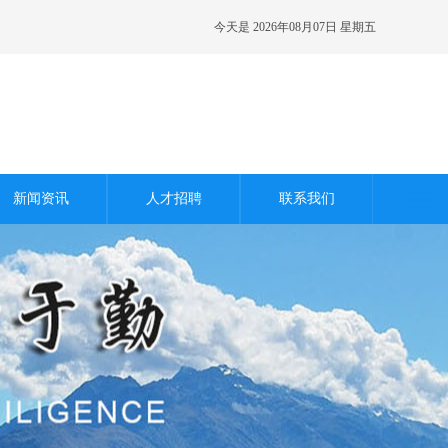
今天是
2026年08月07日 星期五
新闻资讯
人才招聘
联系我们