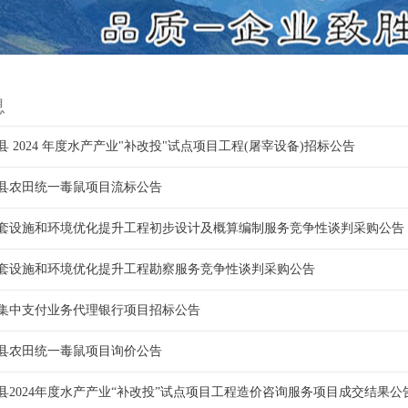
息
 2024 年度水产产业"补改投"试点项目工程(屠宰设备)招标公告
新兴县农田统一毒鼠项目流标公告
套设施和环境优化提升工程初步设计及概算编制服务竞争性谈判采购公告
套设施和环境优化提升工程勘察服务竞争性谈判采购公告
集中支付业务代理银行项目招标公告
新兴县农田统一毒鼠项目询价公告
县2024年度水产产业“补改投”试点项目工程造价咨询服务项目成交结果公